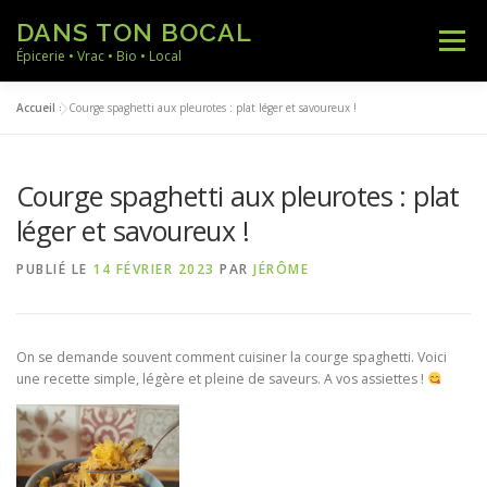
Aller
DANS TON BOCAL
au
Menu
contenu
Épicerie • Vrac • Bio • Local
Accueil
»
Courge spaghetti aux pleurotes : plat léger et savoureux !
ACCUEIL
NOS PRODUITS
NOS RECETTES
Courge spaghetti aux pleurotes : plat
NOTRE ACTUALITÉ
A PROPOS
CONTACT
léger et savoureux !
PUBLIÉ LE
14 FÉVRIER 2023
PAR
JÉRÔME
On se demande souvent comment cuisiner la courge spaghetti. Voici
une recette simple, légère et pleine de saveurs. A vos assiettes !