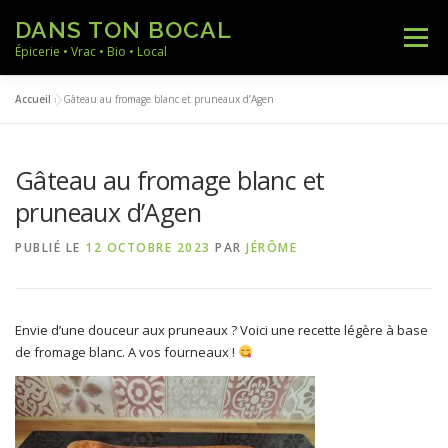
Aller
DANS TON BOCAL
au
Menu
contenu
Épicerie • Vrac • Bio • Local
Accueil
»
Gâteau au fromage blanc et pruneaux d’Agen
ACCUEIL
NOS PRODUITS
NOS RECETTES
Gâteau au fromage blanc et
NOTRE ACTUALITÉ
A PROPOS
CONTACT
pruneaux d’Agen
PUBLIÉ LE
12 OCTOBRE 2023
PAR
JÉRÔME
Envie d’une douceur aux pruneaux ? Voici une recette légère à base
de fromage blanc. A vos fourneaux !