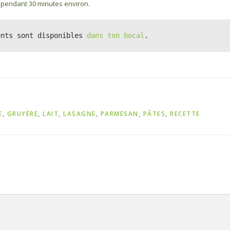
pendant 30 minutes environ.
ents sont disponibles 
dans ton bocal
.
E
,
GRUYÈRE
,
LAIT
,
LASAGNE
,
PARMESAN
,
PÂTES
,
RECETTE