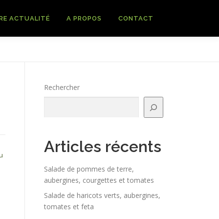
RE ACTUALITÉ
A PROPOS
CONTACT
Rechercher
Articles récents
u
Salade de pommes de terre,
aubergines, courgettes et tomates
Salade de haricots verts, aubergines,
tomates et feta