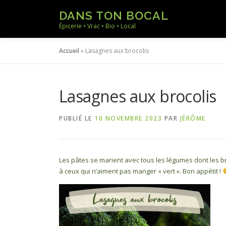
Aller
DANS TON BOCAL
au
Épicerie • Vrac • Bio • Local
contenu
Accueil
»
Lasagnes aux brocolis
Lasagnes aux brocolis
PUBLIÉ LE
10 NOVEMBRE 2023
PAR
JÉRÔME
Les pâtes se marient avec tous les légumes dont les b
à ceux qui n’aiment pas manger « vert ». Bon appétit !