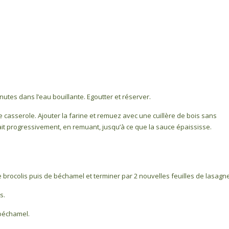
inutes dans l’eau bouillante. Egoutter et réserver.
 casserole. Ajouter la farine et remuez avec une cuillère de bois sans
le lait progressivement, en remuant, jusqu’à ce que la sauce épaississe.
 brocolis puis de béchamel et terminer par 2 nouvelles feuilles de lasagne
s.
 béchamel.