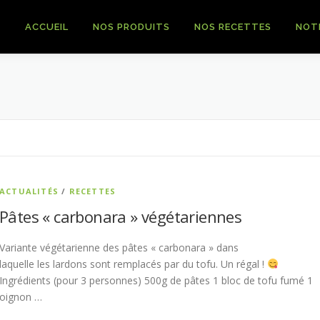
ACCUEIL
NOS PRODUITS
NOS RECETTES
NOT
ACTUALITÉS
/
RECETTES
Pâtes « carbonara » végétariennes
Variante végétarienne des pâtes « carbonara » dans
laquelle les lardons sont remplacés par du tofu. Un régal !
Ingrédients (pour 3 personnes) 500g de pâtes 1 bloc de tofu fumé 1
oignon …