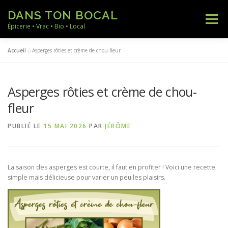
Aller
DANS TON BOCAL
au
Menu
contenu
Épicerie • Vrac • Bio • Local
Accueil
»
Asperges rôties et crème de chou-fleur
ACCUEIL
NOS PRODUITS
NOS RECETTES
Asperges rôties et crème de chou-
NOTRE ACTUALITÉ
A PROPOS
CONTACT
fleur
PUBLIÉ LE
15 MAI 2026
PAR
JÉRÔME
La saison des asperges est courte, il faut en profiter ! Voici une recette
simple mais délicieuse pour varier un peu les plaisirs.