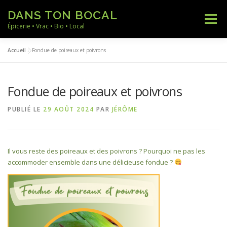
Aller
DANS TON BOCAL
au
Menu
contenu
Épicerie • Vrac • Bio • Local
Accueil
»
Fondue de poireaux et poivrons
ACCUEIL
NOS PRODUITS
NOS RECETTES
Fondue de poireaux et poivrons
NOTRE ACTUALITÉ
A PROPOS
CONTACT
PUBLIÉ LE
29 AOÛT 2024
PAR
JÉRÔME
Il vous reste des poireaux et des poivrons ? Pourquoi ne pas les
accommoder ensemble dans une délicieuse fondue ?