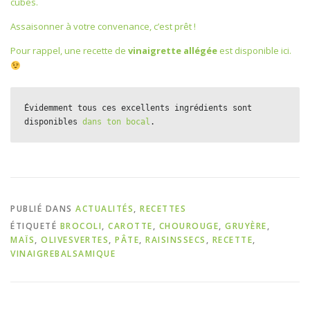
cubes.
Assaisonner à votre convenance, c’est prêt !
Pour rappel, une recette de
vinaigrette allégée
est disponible
ici
.
Évidemment tous ces excellents ingrédients sont 
disponibles 
dans ton bocal
.
PUBLIÉ DANS
ACTUALITÉS
,
RECETTES
ÉTIQUETÉ
BROCOLI
,
CAROTTE
,
CHOUROUGE
,
GRUYÈRE
,
MAÏS
,
OLIVESVERTES
,
PÂTE
,
RAISINSSECS
,
RECETTE
,
VINAIGREBALSAMIQUE