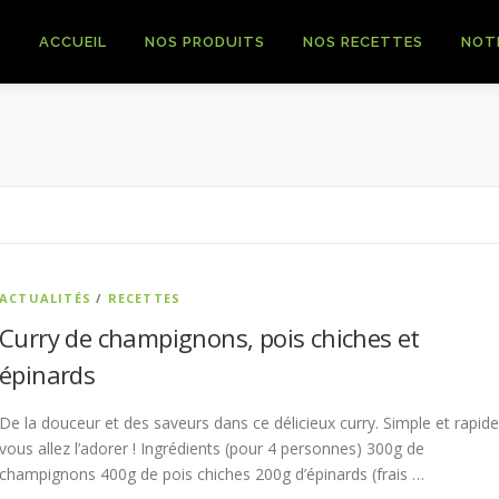
ACCUEIL
NOS PRODUITS
NOS RECETTES
NOT
ACTUALITÉS
/
RECETTES
Curry de champignons, pois chiches et
épinards
De la douceur et des saveurs dans ce délicieux curry. Simple et rapid
vous allez l’adorer ! Ingrédients (pour 4 personnes) 300g de
champignons 400g de pois chiches 200g d’épinards (frais …