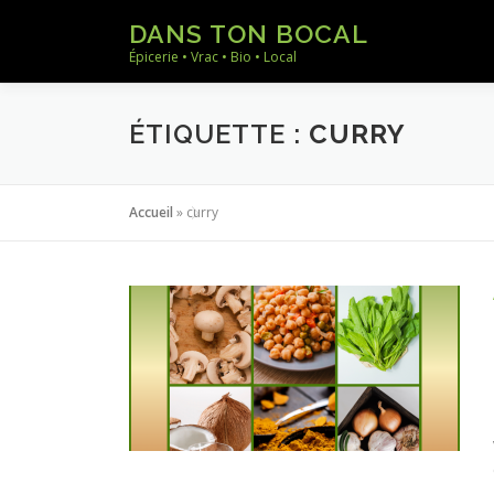
Aller
DANS TON BOCAL
au
Épicerie • Vrac • Bio • Local
contenu
ÉTIQUETTE :
CURRY
Accueil
»
curry