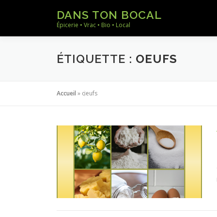
Aller
DANS TON BOCAL
au
Épicerie • Vrac • Bio • Local
contenu
ÉTIQUETTE :
OEUFS
Accueil
»
oeufs