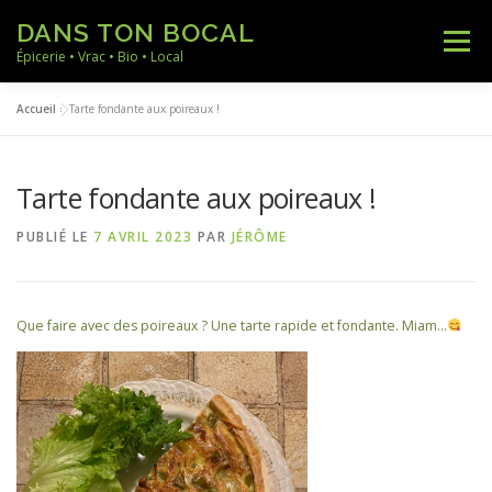
Aller
DANS TON BOCAL
au
Menu
contenu
Épicerie • Vrac • Bio • Local
Accueil
»
Tarte fondante aux poireaux !
ACCUEIL
NOS PRODUITS
NOS RECETTES
Tarte fondante aux poireaux !
NOTRE ACTUALITÉ
A PROPOS
CONTACT
PUBLIÉ LE
7 AVRIL 2023
PAR
JÉRÔME
Que faire avec des poireaux ? Une tarte rapide et fondante. Miam…