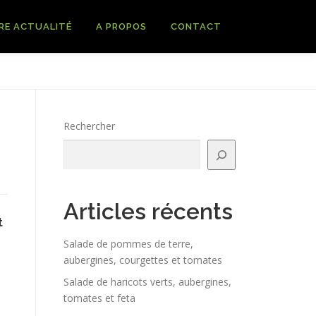
RE ACTUALITÉ
A PROPOS
CONTACT
Rechercher
Articles récents
t
Salade de pommes de terre,
aubergines, courgettes et tomates
Salade de haricots verts, aubergines,
tomates et feta