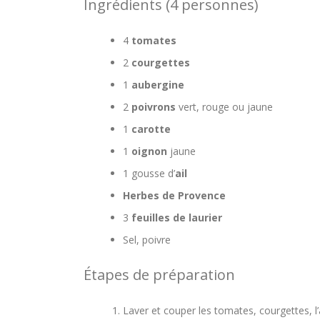
Ingrédients (4 personnes)
4
tomates
2
courgettes
1
aubergine
2
poivrons
vert, rouge ou jaune
1
carotte
1
oignon
jaune
1 gousse d’
ail
Herbes de Provence
3
feuilles de laurier
Sel, poivre
Étapes de préparation
Laver et couper les tomates, courgettes, l