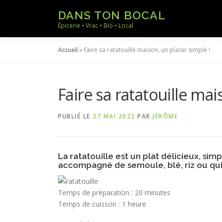
Aller
DANS TON BOCAL
au
Épicerie • Vrac • Bio • Local
contenu
Accueil
»
Faire sa ratatouille maison, un plaisir simple !
Faire sa ratatouille mai
PUBLIÉ LE
27 MAI 2022
PAR
JÉRÔME
La ratatouille est un plat délicieux, si
accompagné de semoule, blé, riz ou quin
Temps de préparation : 20 minutes
Temps de cuisson : 1 heure