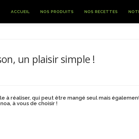
ACCUEIL
NOS PRODUITS
NOS RECETTES
NOT
son, un plaisir simple !
mple à réaliser, qui peut être mangé seul mais égalemen
oa, à vous de choisir !